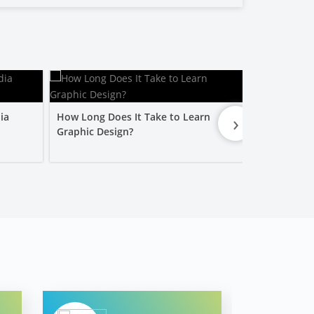
›
ia
How Long Does It Take to Learn
Is a Graphic
Graphic Design?
Worth It?