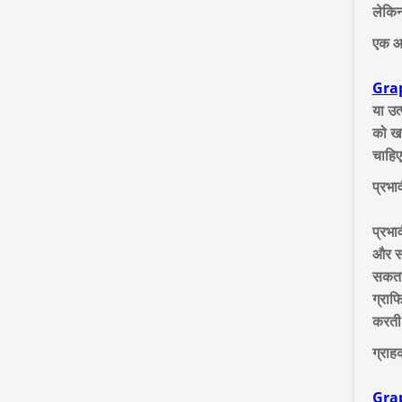
लेकिन
एक आ
Gra
या उत
को खर
चाहिए
प्रभा
प्रभा
और सं
सकता 
ग्राफ
करती
ग्राह
Gra