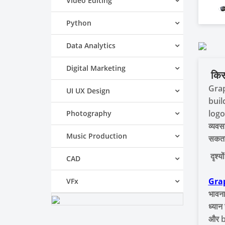
Video Editing
Python
Data Analytics
Digital Marketing
किसी
Graph
UI UX Design
buil
logo,
Photography
व्यवस
Music Production
सकता
दृश्य
CAD
Gra
VFx
भावना
ध्यान
और br