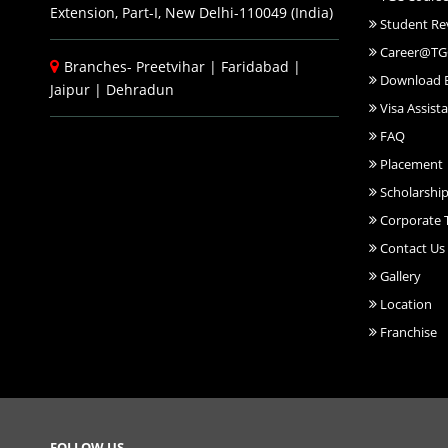
Extension, Part-I, New Delhi-110049 (India)
Student Re
Career@TG
Branches-
Preetvihar
|
Faridabad
|
Download 
Jaipur
|
Dehradun
Visa Assist
FAQ
Placement
Scholarshi
Corporate T
Contact Us
Gallery
Location
Franchise
FOLLOW US