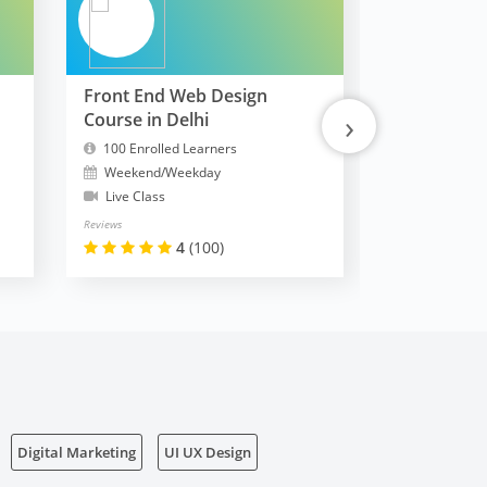
Front End Web Design
FullStack 
›
Course in Delhi
MERN
100 Enrolled Learners
10300 Enrol
Weekend/Weekday
Weekend/W
Live Class
Live Class
Reviews
Reviews
4
(100)
Digital Marketing
UI UX Design