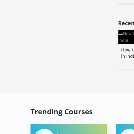
Recen
How t
in Ind
Trending Courses