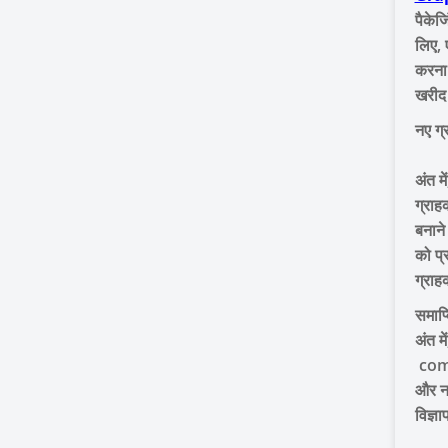
पैकेज
लिए, 
करना 
खरीद 
नए ग्
अंत म
ग्राह
बनाने
को प्
ग्राह
समाप्त
अंत म
comm
और न
विज्ञ