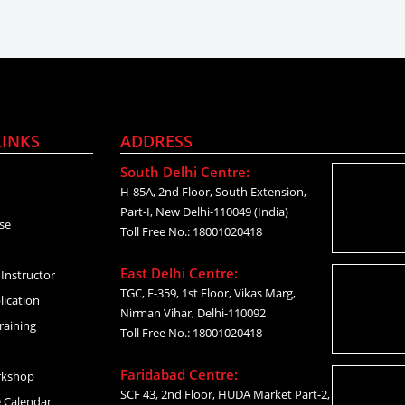
LINKS
ADDRESS
South Delhi Centre:
H-85A, 2nd Floor, South Extension,
Part-I, New Delhi-110049 (India)
se
Toll Free No.: 18001020418
East Delhi Centre:
Instructor
TGC, E-359, 1st Floor, Vikas Marg,
lication
Nirman Vihar, Delhi-110092
raining
Toll Free No.: 18001020418
Faridabad Centre:
rkshop
SCF 43, 2nd Floor, HUDA Market Part-2,
 Calendar