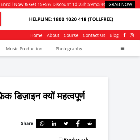
Enroll Now & Get 15+5% Discount
1d
:
23h
:
59m
:
53s
GRAB NOW
HELPLINE: 1800 1020 418 (TOLLFREE)
Home
About
Course
Contact Us
Blog
Music Production
Photography
िक डिज़ाइन क्यों महत्वपूर्ण
Share
Bookmark