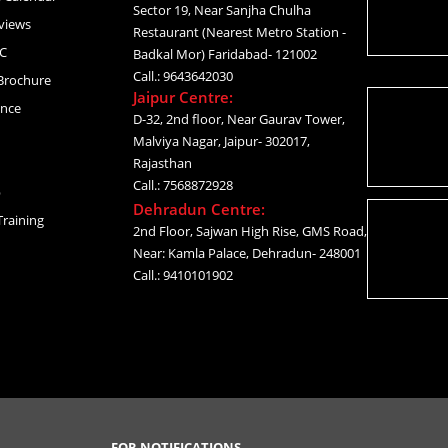
Sector 19, Near Sanjha Chulha
views
Restaurant (Nearest Metro Station -
C
Badkal Mor) Faridabad- 121002
Call.: 9643642030
Brochure
Jaipur Centre:
ance
D-32, 2nd floor, Near Gaurav Tower,
Malviya Nagar, Jaipur- 302017,
Rajasthan
Call.: 7568872928
p
Dehradun Centre:
raining
2nd Floor, Sajwan High Rise, GMS Road,
Near: Kamla Palace, Dehradun- 248001
Call.: 9410101902
FOR NOTIFICATIONS