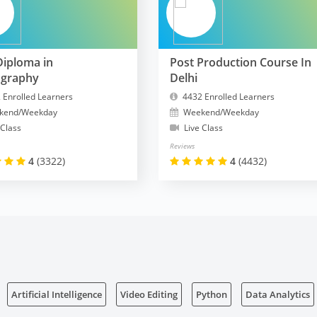
Diploma in
Post Production Course In
ography
Delhi
 Enrolled Learners
4432 Enrolled Learners
kend/Weekday
Weekend/Weekday
 Class
Live Class
Reviews
4
(3322)
4
(4432)
Artificial Intelligence
Video Editing
Python
Data Analytics