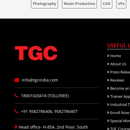
Photography
Music Production
CAD
VFx
USEFUL 
Home
About Us
Press Relea
info@tgcindia.com
Reviews
Become an 
18001020418 (TOLLFREE)
Trainer App
Industrial T
+91 9582786406, 9582786407
Enroll Now
Special Wo
Head office- H-85A, 2nd Floor, South
TGC Course