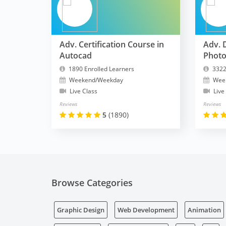
Adv. Certification Course in
Adv. 
Autocad
Phot
1890 Enrolled Learners
3322
Weekend/Weekday
Wee
Live Class
Live
Reviews
Reviews
5
(1890)
Browse Categories
Graphic Design
Web Development
Animation