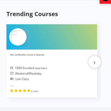
Trending Courses
Adv. Certification Course in Autocad
Ad
›
1890 Enrolled Learners
Weekend/Weekday
Live Class
Reviews
Revi
5
(1890)