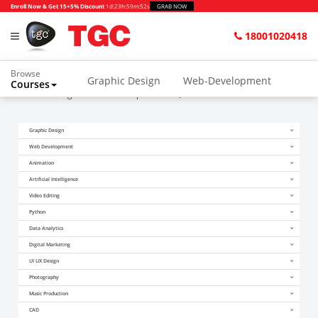
Enroll Now & Get 15+5% Discount
1d
:
23h
:
59m
:
51s
GRAB NOW
18001020418
Browse
Graphic Design
Web-Development
Courses
Home
Blogs
Web Development क्या है
Animation and VFX
UI/UX Design
Graphic Design
Video Editing
Music Production
Web Development
Photography
Digital Marketing
Animation
Artificial Intelligence
Python & Data Science
CAD
Others
Video Editing
Python
Data Analytics
Digital Marketing
UI UX Design
Photography
Music Production
CAD