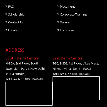
FAQ
Placement
Scholarship
Corporate Training
Contact Us
Gallery
Location
Franchise
ADDRESS
South Delhi Centre:
East Delhi Centre:
H-85A, 2nd Floor, South
TGC, E-359, 1st Floor, Vikas Marg,
Extension, Part-I, New Delhi-
Nirman Vihar, Delhi-110092
110049 (India)
Toll Free No.: 18001020418
Toll Free No.: 18001020418