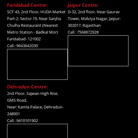
Faridabad Centre:
Jaipur Centre:
SCF 43, 2nd Floor, HUDA Market
D-32, 2nd floor, Near Gaurav
Part-2, Sector 19, Near Sanjha
Tower, Malviya Nagar, Jaipur-
Chulha Restaurant (Nearest
302017, Rajasthan
Metro Station - Badkal Mor)
Call.: 7568872928
Faridabad- 121002
Call.: 9643642030
Dehradun Centre:
2nd Floor, Sajwan High Rise,
GMS Road,
Near: Kamla Palace, Dehradun-
248001
Call.: 9410101902