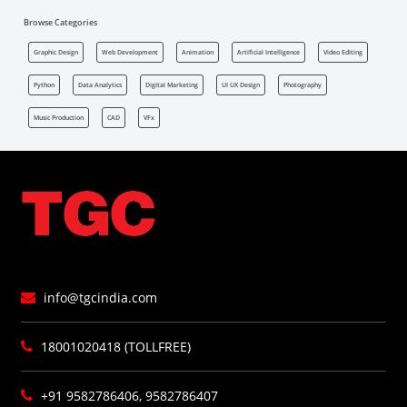
Browse Categories
Graphic Design
Web Development
Animation
Artificial Intelligence
Video Editing
Python
Data Analytics
Digital Marketing
UI UX Design
Photography
Music Production
CAD
VFx
info@tgcindia.com
18001020418 (TOLLFREE)
+91 9582786406, 9582786407